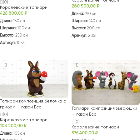
(0)
280 500,00
₽
Королевские топиари
426 800,00
₽
Длина:
190 см
Длина:
150 см
Ширина:
140 см
Ширина:
100 см
Высота:
200 см
Высота:
250 см
Артикул:
2051
Артикул:
1053
В КОРЗИНУ
В КОРЗИНУ
Топиари композиция белочка с
грибом — газон Eco
Топиари композиция зверюшки
— газон Eco
(0)
Королевские топиари
(0)
103 200,00
₽
Королевские топиари
576 400,00
₽
Длина:
105 см