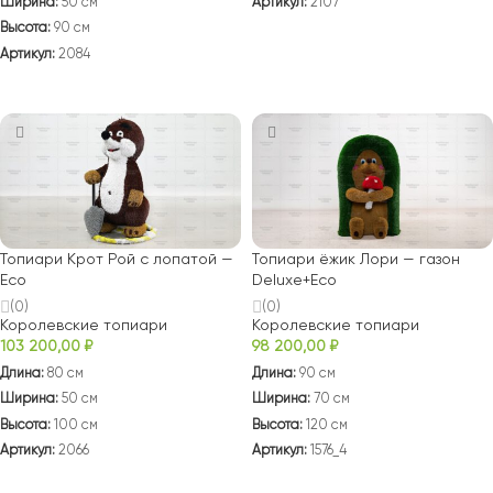
Артикул:
2107
Ширина:
50 см
Высота:
90 см
В КОРЗИНУ
Артикул:
2084
В КОРЗИНУ
Топиари Крот Рой с лопатой —
Топиари ёжик Лори — газон
Есо
Deluxe+Eco
(0)
(0)
Королевские топиари
Королевские топиари
103 200,00
₽
98 200,00
₽
Длина:
80 см
Длина:
90 см
Ширина:
50 см
Ширина:
70 см
Высота:
100 см
Высота:
120 см
Артикул:
2066
Артикул:
1576_4
В КОРЗИНУ
В КОРЗИНУ