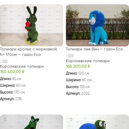
Топиари кролик с морковкой,
Топиари лев Вин — газон Eco
h= 170см — газон Есо
(0)
Королевские топиари
(0)
Королевские топиари
168 200,00
₽
150 400,00
₽
Длина:
120 см
Длина:
65 см
Ширина:
60 см
Ширина:
60 см
Высота:
155 см
Высота:
170 см
Артикул:
2022
Артикул:
1735
В КОРЗИНУ
В КОРЗИНУ