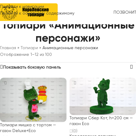
Перейти к навигации
ПОЗВОНИ
Перейти к основному содержимому
Топиари «Анимационные
персонажи»
Главная
»
Топиари
»
Анимационные персонажи
Отображение 1–12 из 100
Показывать боковую панель
Топиари Сбер Кот, h=200 см —
газон Есо
Топиари мишка с тортом —
газон Deluxe+Eco
(0)
Королевские топиари