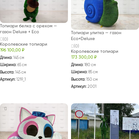
Топиари белка с орехом —
газон Deluxe + Eco
Топиари улитка — газон
Eco+Deluxe
(0)
Королевские топиари
(0)
196 100,00
₽
Королевские топиари
173 300,00
₽
Длина:
145 см
Длина:
180 см
Ширина:
65 см
Ширина:
85 см
Высота:
145 см
Высота:
150 см
Артикул:
1219_1
Артикул:
2001
В КОРЗИНУ
В КОРЗИНУ