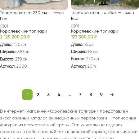
Топиари олень рыбак — газон
Топиари кот, h=230 см — газон
Есо
Eco
(0)
(0)
Королевские топиари
Королевские топиари
193 300,00
₽
2 125 200,00
₽
Длина:
75 см
Длина:
420 см
Ширина:
85 см
Ширина:
330 см
Высота:
220 см
Высота:
230 см
Артикул:
2014
Артикул:
2000
В КОРЗИНУ
В КОРЗИНУ
1
2
3
4
…
7
8
9
→
В интернет-магазине «Королевские топиари» представлен
эксклюзивный каталог анимационных персонажей — топиарные
фигурки из искусственной травы. Эти уникальные изделия
сочетают в себе прочный металлический каркас, экологически
чистые материалы и реалистичный дизайн, идеально