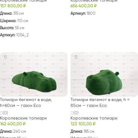
Королевские топиари
Королевские топиари
157 800,00
₽
656 400,00
₽
Длина:
315 см
Артикул:
1800
Ширина:
110 см
В КОРЗИНУ
Высота:
55 см
Артикул:
1054_2
В КОРЗИНУ
Топиари бегемот в воде,
Топиари бегемот в водe, h =
h=60см — газон Есо
85см — газон Есо
(0)
(0)
Королевские топиари
Королевские топиари
162 400,00
₽
123 100,00
₽
Длина:
240 см
Длина:
185 см