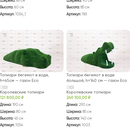
Ширина:
85 см
Ширина:
90 см
Высота:
60 см
Высота:
85 см
Артикул:
1054_1
Артикул:
1161
В КОРЗИНУ
В КОРЗИНУ
Топиари бегемот в воде,
Топиари бегемот в воде
h=45см — газон Есо
большой, h=140 см — газон Есо
(0)
(0)
Королевские топиари
Королевские топиари
121 800,00
₽
249 100,00
₽
Длина:
190 см
Длина:
290 см
Ширина:
80 см
Ширина:
85 см
Высота:
45 см
Высота:
140 см
Артикул:
1054
Артикул:
1003