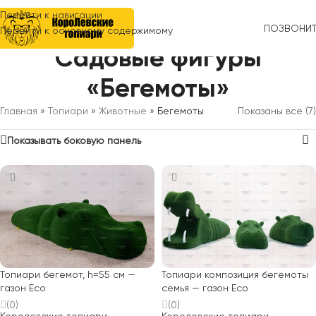
Перейти к навигации
ПОЗВОНИ
Перейти к основному содержимому
Садовые фигуры
«Бегемоты»
Главная
»
Топиари
»
Животные
»
Бегемоты
Показаны все (7)
Показывать боковую панель
Топиари бегемот, h=55 см —
Топиари композиция бегемоты
газон Eco
семья — газон Eco
(0)
(0)