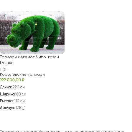
В КОРЗИНУ
В КОРЗИНУ
Топиари бегемот Чипо-газон
Deluxe
(0)
Королевские топиари
199 000,00
₽
Длина:
220 см
Ширина:
80 см
Высота:
110 см
Артикул:
1210_1
В КОРЗИНУ
Топиарии в форме бегемотов – это не просто декоративные