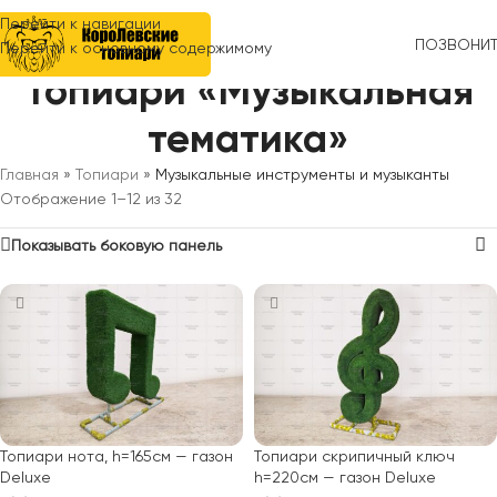
Перейти к навигации
ПОЗВОНИ
Перейти к основному содержимому
Топиари «Музыкальная
тематика»
Главная
»
Топиари
»
Музыкальные инструменты и музыканты
Отображение 1–12 из 32
Показывать боковую панель
Топиари нота, h=165см — газон
Топиари скрипичный ключ
Deluxe
h=220см — газон Deluxe