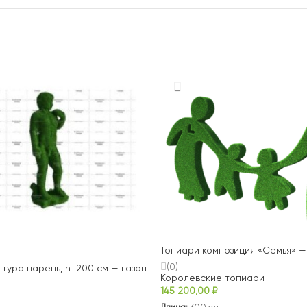
Топиари композиция «Семья» —
(0)
птура парень, h=200 см — газон
Королевские топиари
145 200,00
₽