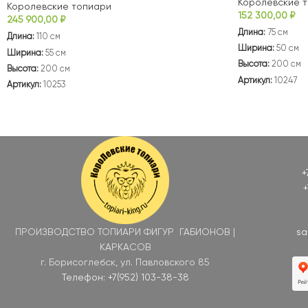
Королевские 
Королевские топиари
152 300,00
₽
245 900,00
₽
Длина:
75 см
Длина:
110 см
Ширина:
50 см
Ширина:
55 см
Высота:
200 см
Высота:
200 см
Артикул:
10247
Артикул:
10253
+
+
ПРОИЗВОДСТВО ТОПИАРИ ФИГУР ГАБИОНОВ |
sa
КАРКАСОВ
г. Борисоглебск, ул. Павловского 85
Телефон: +7(952) 103-38-38