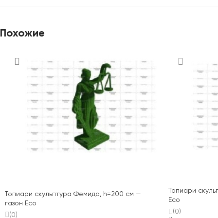
Похожие
Топиари скуль
Топиари скульптура Фемида, h=200 см —
Eco
газон Eco
(0)
(0)