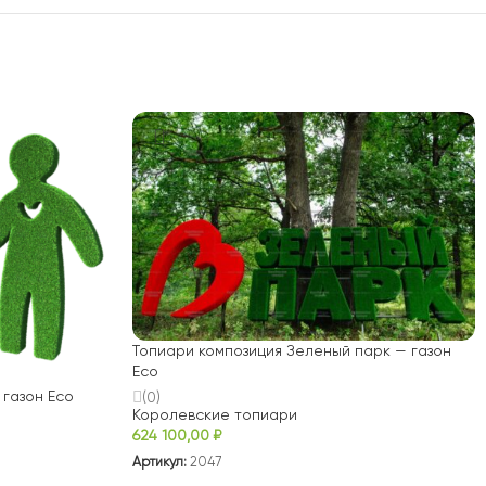
Топиари композиция Зеленый парк — газон
Есо
 газон Есо
(0)
Королевские топиари
624 100,00
₽
Артикул:
2047