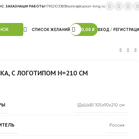
ОС. ЗАКАЗ
НАШИ РАБОТЫ
+79521033838
sales@topiari-king.ru
ОНОК
СПИСОК ЖЕЛАНИЙ
0,00
₽
ВХОД / РЕГИСТРАЦ
КА, С ЛОГОТИПОМ H=210 СМ
РЫ
(ДхШхВ) 105х90х210 см
ИТЕЛЬ
Россия