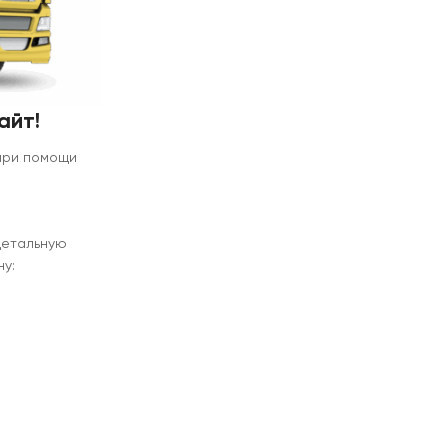
айт!
 при помощи
детальную
у: