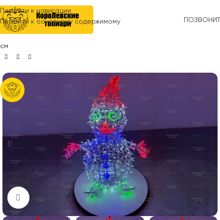
Перейти к навигации
ПОЗВОНИ
Перейти к основному содержимому
Главная
»
Световые фигуры
»
Световая фигура снеговик h=85
см
Нажмите, чтобы увеличить