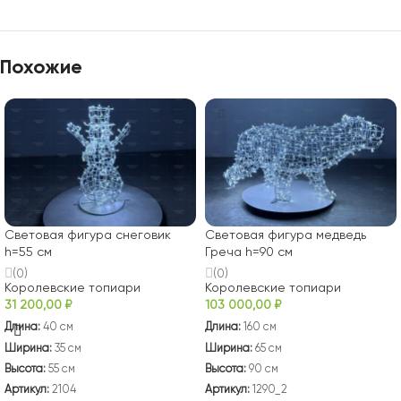
Похожие
Световая фигура снеговик
Световая фигура медведь
h=55 см
Греча h=90 см
(0)
(0)
Королевские топиари
Королевские топиари
31 200,00
₽
103 000,00
₽
Длина:
40 см
Длина:
160 см
Ширина:
35 см
Ширина:
65 см
Высота:
55 см
Высота:
90 см
Артикул:
2104
Артикул:
1290_2