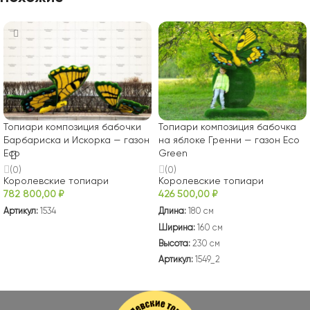
Топиари композиция бабочки
Топиари композиция бабочка
Барбариска и Искорка — газон
на яблоке Гренни — газон Eco
Eco
Green
(0)
(0)
Королевские топиари
Королевские топиари
782 800,00
₽
426 500,00
₽
Артикул:
1534
Длина:
180 см
Ширина:
160 см
В КОРЗИНУ
Высота:
230 см
Артикул:
1549_2
В КОРЗИНУ