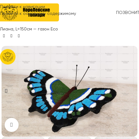
Перейти к навигации
ПОЗВОНИ
Перейти к основному содержимому
Главная
»
Топиари
»
Коллекция бабочек
»
Топиари бабочка
Лиана, L=150см — газон Есо
Нажмите, чтобы увеличить