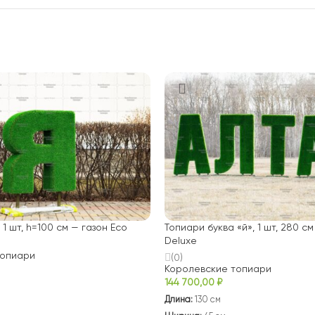
 1 шт, h=100 см — газон Eco
Топиари буква «й», 1 шт, 280 см
Deluxe
топиари
(0)
Королевские топиари
144 700,00
₽
Длина:
130 см