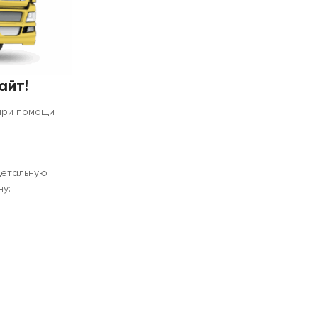
айт!
 при помощи
детальную
у: