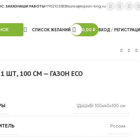
ОС. ЗАКАЗ
НАШИ РАБОТЫ
+79521033838
sales@topiari-king.ru
ОНОК
СПИСОК ЖЕЛАНИЙ
0,00
₽
ВХОД / РЕГИСТРАЦ
1 ШТ, 100 СМ — ГАЗОН ECO
РЫ
(ДхШхВ) 100х40х100 см
ИТЕЛЬ
Россия