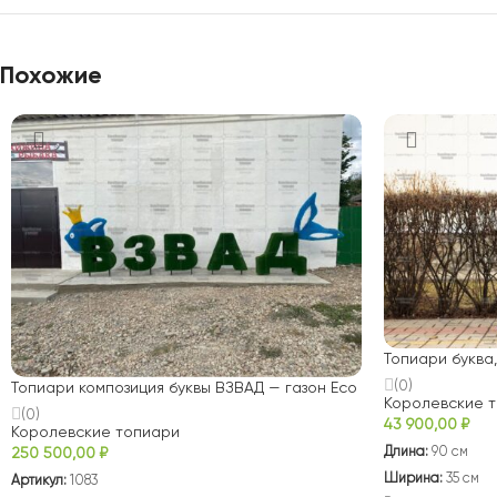
Похожие
Топиари буква,
(0)
Топиари композиция буквы ВЗВАД — газон Eco
Королевские 
(0)
43 900,00
₽
Королевские топиари
Длина:
90 см
250 500,00
₽
Ширина:
35 см
Артикул:
1083