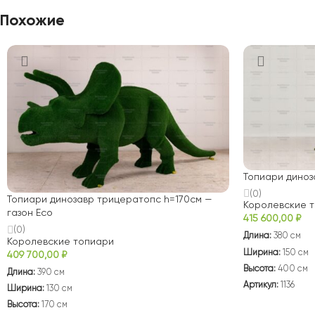
Похожие
Топиари диноз
(0)
Топиари динозавр трицератопс h=170см —
Королевские 
газон Есо
415 600,00
₽
(0)
Длина:
380 см
Королевские топиари
Ширина:
150 см
409 700,00
₽
Высота:
400 см
Длина:
390 см
Артикул:
1136
Ширина:
130 см
Высота:
170 см