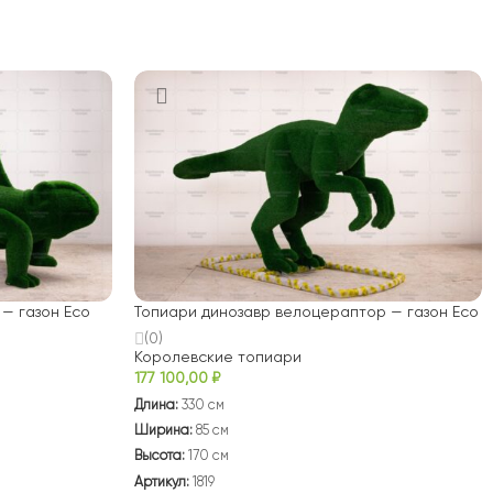
— газон Есо
Топиари динозавр велоцераптор — газон Есо
(0)
Королевские топиари
177 100,00
₽
Длина:
330 см
Ширина:
85 см
Высота:
170 см
Артикул:
1819