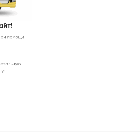
айт!
 при помощи
детальную
у: