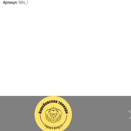
Артикул:
1884_1
+
+