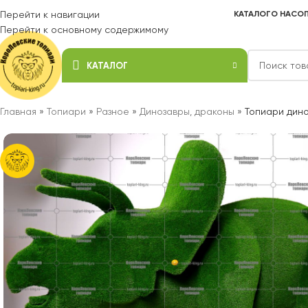
Перейти к навигации
КАТАЛОГ
О НАС
ОП
Перейти к основному содержимому
КАТАЛОГ
Главная
»
Топиари
»
Разное
»
Динозавры, драконы
»
Топиари дино