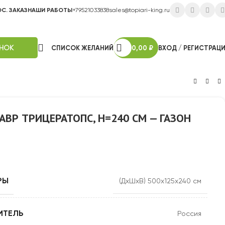
ОС. ЗАКАЗ
НАШИ РАБОТЫ
+79521033838
sales@topiari-king.ru
ОНОК
СПИСОК ЖЕЛАНИЙ
0,00
₽
ВХОД / РЕГИСТРАЦ
ВР ТРИЦЕРАТОПС, H=240 СМ — ГАЗОН
РЫ
(ДхШхВ) 500х125х240 см
ИТЕЛЬ
Россия