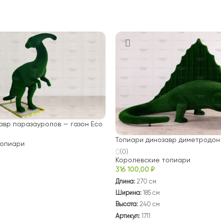
авр паразауролов — газон Есо
Топиари динозавр диметродон 
топиари
(0)
Королевские топиари
316 100,00
₽
Длина:
270 см
Ширина:
185 см
Высота:
240 см
Артикул:
1711