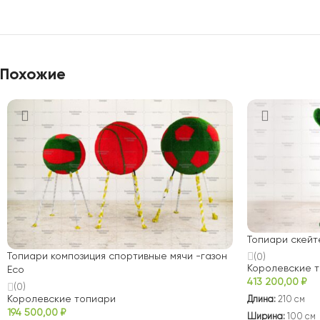
Похожие
Топиари скейт
Топиари композиция спортивные мячи -газон
(0)
Королевские 
Eco
413 200,00
₽
(0)
Королевские топиари
Длина:
210 см
194 500,00
₽
Ширина:
100 см