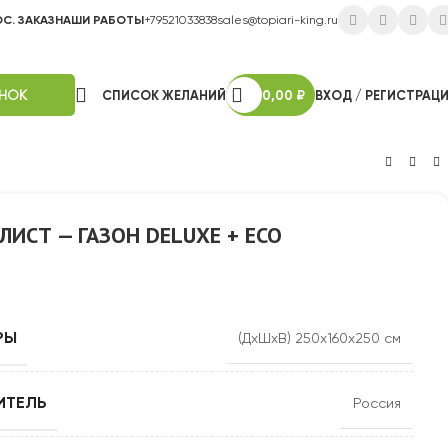
ОС. ЗАКАЗ
НАШИ РАБОТЫ
+79521033838
sales@topiari-king.ru
ОНОК
СПИСОК ЖЕЛАНИЙ
0,00
₽
ВХОД / РЕГИСТРАЦ
ИСТ — ГАЗОН DELUXE + ECO
РЫ
(ДхШхВ) 250х160х250 см
ИТЕЛЬ
Россия