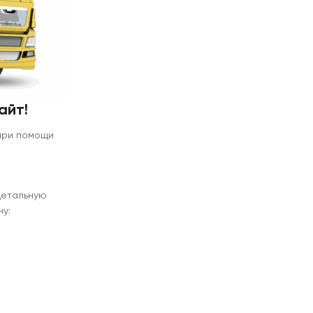
айт!
 при помощи
детальную
у: