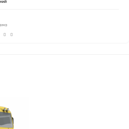
аний
тема