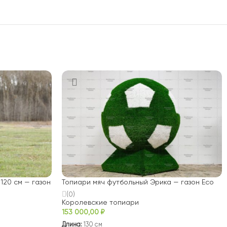
120 см — газон
Топиари мяч футбольный Эрика — газон Eco
(0)
Королевские топиари
153 000,00
₽
Длина:
130 см