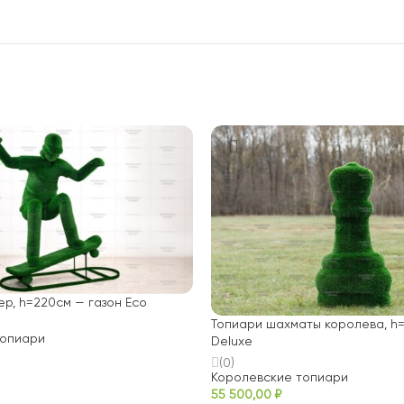
ер, h=220см — газон Eco
Топиари шахматы королева, h=
топиари
Deluxe
(0)
Королевские топиари
55 500,00
₽