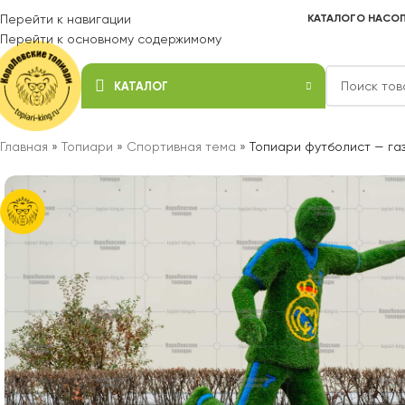
Перейти к навигации
КАТАЛОГ
О НАС
ОП
Перейти к основному содержимому
КАТАЛОГ
Главная
»
Топиари
»
Спортивная тема
»
Топиари футболист — газ