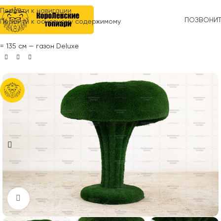
Перейти к навигации
ПОЗВОНИ
Перейти к основному содержимому
Главная
»
Топиари
»
Растения
»
Грибы
»
Топиари гриб лисичка, h
= 135 см — газон Deluxe
Нажмите, чтобы увеличить