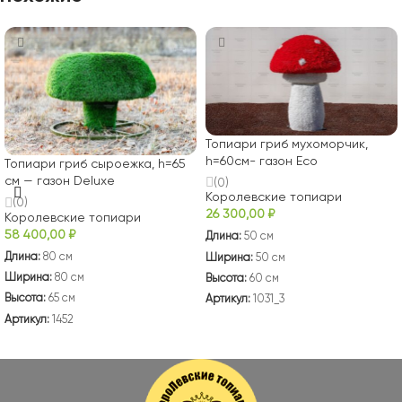
Топиари гриб мухоморчик,
h=60см- газон Eco
Топиари гриб сыроежка, h=65
см — газон Deluxe
(0)
Королевские топиари
(0)
26 300,00
₽
Королевские топиари
58 400,00
₽
Длина:
50 см
Длина:
80 см
Ширина:
50 см
Ширина:
80 см
Высота:
60 см
Высота:
65 см
Артикул:
1031_3
Артикул:
1452
В КОРЗИНУ
В КОРЗИНУ