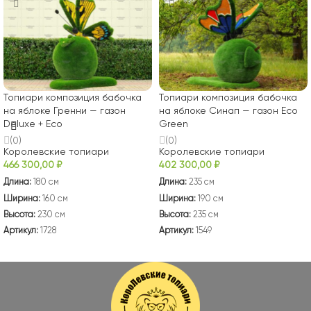
Топиари композиция бабочка
Топиари композиция бабочка
на яблоке Гренни — газон
на яблоке Синап — газон Eco
Deluxe + Eco
Green
(0)
(0)
Королевские топиари
Королевские топиари
466 300,00
₽
402 300,00
₽
Длина:
180 см
Длина:
235 см
Ширина:
160 см
Ширина:
190 см
Высота:
230 см
Высота:
235 см
Артикул:
1728
Артикул:
1549
В КОРЗИНУ
В КОРЗИНУ