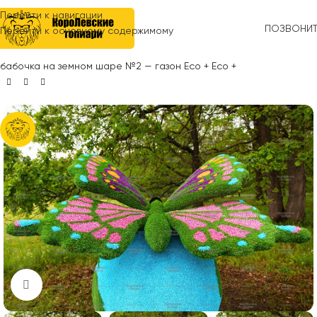
Перейти к навигации
ПОЗВОНИ
Перейти к основному содержимому
Главная
»
Топиари
»
Коллекция бабочек
»
Топиари композиция
бабочка на земном шаре №2 — газон Eco + Eco +
Нажмите, чтобы увеличить