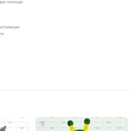
 при помощи
детальную
у: