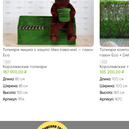
Топиари мишка с кашпо (без лавочки) — газон
Топиари компо
Eco
газон Eco + De
(0)
(0)
Королевские топиари
Королевские 
187 900,00
₽
105 200,00
₽
Длина:
80 см
Длина:
100 см
Ширина:
85 см
Ширина:
100 см
Высота:
150 см
Высота:
160 см
Артикул:
1914
Артикул:
1670