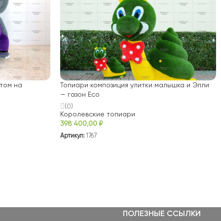
нтом на
Топиари композиция улитки малышка и Элли
— газон Eco
(0)
Королевские топиари
398 400,00
₽
Артикул:
1767
ПОЛЕЗНЫЕ ССЫЛКИ