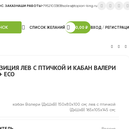
ОС. ЗАКАЗ
НАШИ РАБОТЫ
+79521033838
sales@topiari-king.ru
ОНОК
СПИСОК ЖЕЛАНИЙ
0,00
₽
ВХОД / РЕГИСТРАЦ
ИЦИЯ ЛЕВ С ПТИЧКОЙ И КАБАН ВАЛЕРИ
+ ECO
кабан Валери (ДхШхВ) 150х80х100 см; лев с птичкой
(ДхШхВ) 165х105х145 см;
ИТЕЛЬ
Россия