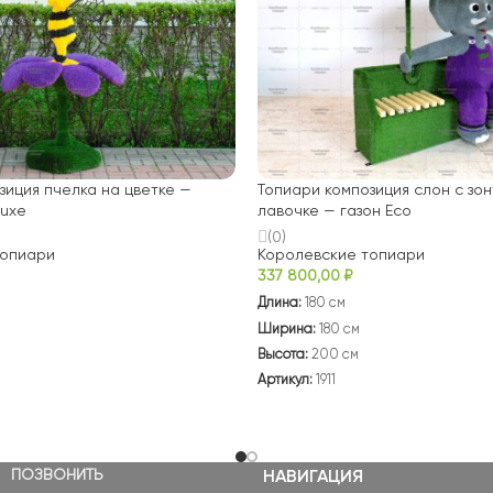
зиция пчелка на цветке —
Топиари композиция слон с зо
luxe
лавочке — газон Eco
(0)
топиари
Королевские топиари
337 800,00
₽
Длина:
180 см
Ширина:
180 см
Высота:
200 см
Артикул:
1911
ПОЗВОНИТЬ
НАВИГАЦИЯ