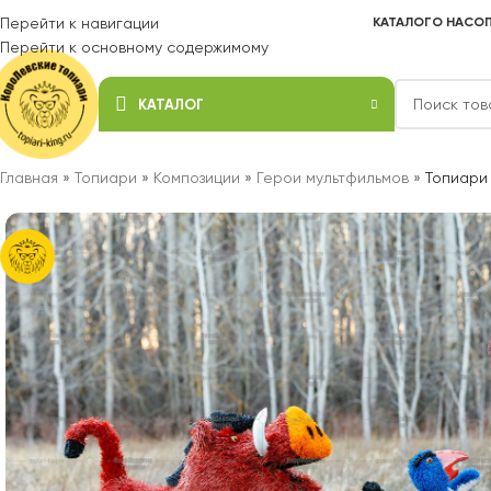
Перейти к навигации
КАТАЛОГ
О НАС
ОП
Перейти к основному содержимому
КАТАЛОГ
Главная
»
Топиари
»
Композиции
»
Герои мультфильмов
»
Топиари 