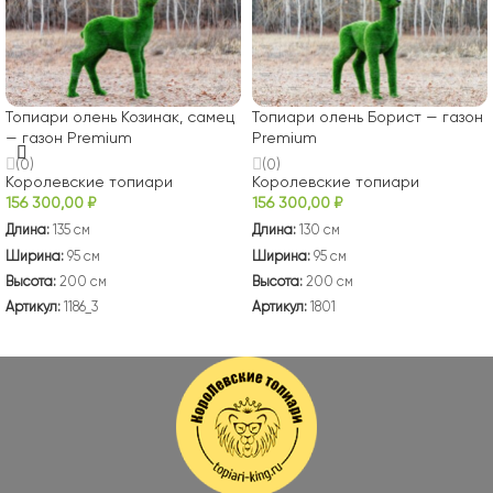
Топиари олень Козинак, самец
Топиари олень Борист — газон
— газон Premium
Premium
(0)
(0)
Королевские топиари
Королевские топиари
156 300,00
₽
156 300,00
₽
Длина:
135 см
Длина:
130 см
Ширина:
95 см
Ширина:
95 см
Высота:
200 см
Высота:
200 см
Артикул:
1186_3
Артикул:
1801
В КОРЗИНУ
В КОРЗИНУ