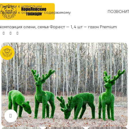
Перейти к навигации
ПОЗВОНИ
Перейти к основному содержимому
Главная
»
Топиари
»
Животные
»
Олени, лоси
»
Топиари
композиция олени, семья Форест — 1, 4 шт — газон Premium
Нажмите, чтобы увеличить