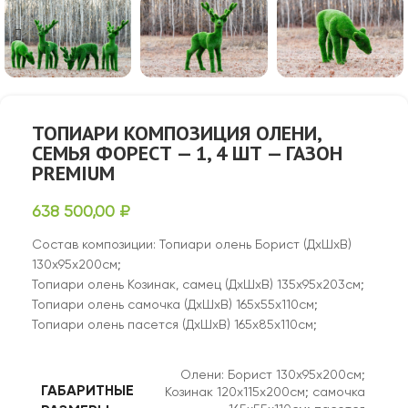
ТОПИАРИ КОМПОЗИЦИЯ ОЛЕНИ,
СЕМЬЯ ФОРЕСТ — 1, 4 ШТ — ГАЗОН
PREMIUM
638 500,00
₽
Состав композиции: Топиари олень Борист (ДхШхВ)
130х95х200см;
Топиари олень Козинак, самец (ДхШхВ) 135х95х203см;
Топиари олень самочка (ДхШхВ) 165х55х110см;
Топиари олень пасется (ДхШхВ) 165х85х110см;
Олени: Борист 130х95х200см;
ГАБАРИТНЫЕ
Козинак 120х115х200см; самочка