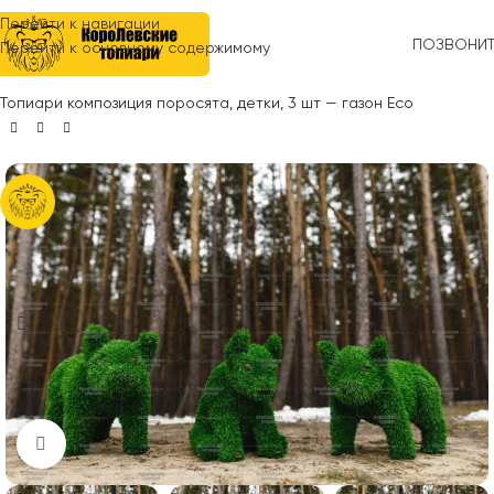
Перейти к навигации
ПОЗВОНИ
Перейти к основному содержимому
Главная
»
Топиари
»
Композиции
»
Деревенские сюжеты
»
Топиари композиция поросята, детки, 3 шт — газон Eco
Нажмите, чтобы увеличить