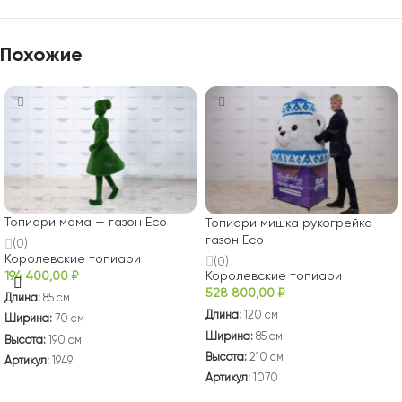
Похожие
Топиари мама — газон Eco
Топиари мишка рукогрейка —
газон Eco
(0)
Королевские топиари
(0)
194 400,00
₽
Королевские топиари
528 800,00
₽
Длина:
85 см
Длина:
120 см
Ширина:
70 см
Ширина:
85 см
Высота:
190 см
Высота:
210 см
Артикул:
1949
Артикул:
1070
В КОРЗИНУ
В КОРЗИНУ