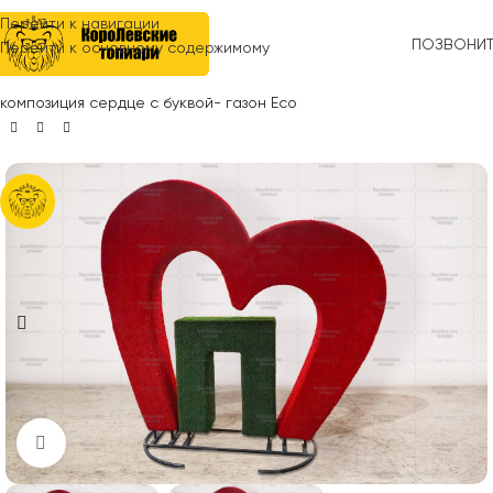
Перейти к навигации
ПОЗВОНИ
Перейти к основному содержимому
Главная
»
Топиари
»
Благоустройство города
»
Топиари
композиция сердце с буквой- газон Eco
Нажмите, чтобы увеличить