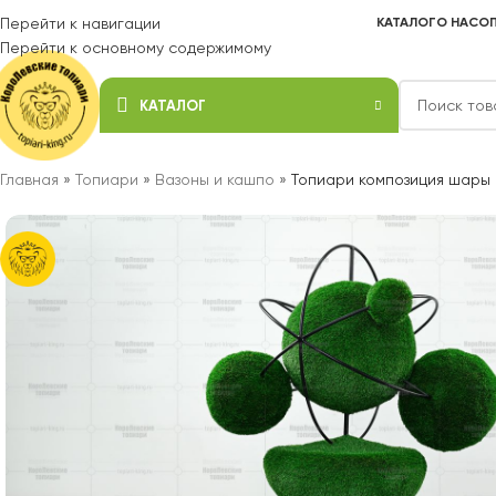
Перейти к навигации
КАТАЛОГ
О НАС
ОП
Перейти к основному содержимому
КАТАЛОГ
Главная
»
Топиари
»
Вазоны и кашпо
»
Топиари композиция шары 