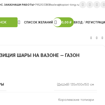
ОС. ЗАКАЗ
НАШИ РАБОТЫ
+79521033838
sales@topiari-king.ru
ОНОК
СПИСОК ЖЕЛАНИЙ
0,00
₽
ВХОД / РЕГИСТРАЦ
ЗИЦИЯ ШАРЫ НА ВАЗОНЕ — ГАЗОН
РЫ
(ДхШхВ) 135х100х150 см
Королевские топиари