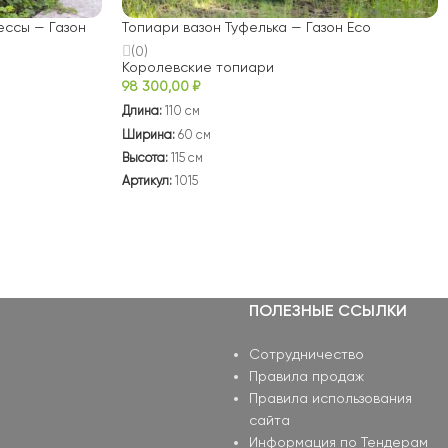
ессы — Газон
Топиари вазон Туфелька — Газон Eco
(0)
Королевские топиари
98 300,00
₽
Длина:
110 см
Ширина:
60 см
Высота:
115 см
Артикул:
1015
ПОЛЕЗНЫЕ ССЫЛКИ
Сотрудничество
Правила продаж
Правила использования
сайта
Информация по Тендерам