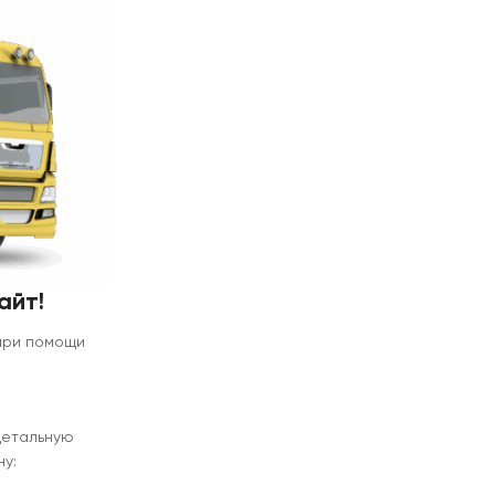
айт!
 при помощи
детальную
у: