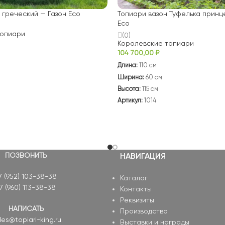
 греческий — Газон Eco
Топиари вазон Туфелька принц
Eco
топиари
(0)
Королевские топиари
104 700,00
₽
Длина:
110 см
Ширина:
60 см
Высота:
115 см
Артикул:
1014
ПОЗВОНИТЬ
НАВИГАЦИЯ
7 (952) 103-38-38
Каталог
7 (960) 113-38-38
Контакты
Реквизиты
НАПИСАТЬ
Производство
les@topiari-king.ru
Выставки и награды