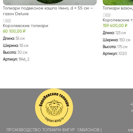
Топиари подвесное кашпо Нино, d = 55 см —
Топиари вазон,
газон Deluxe
(0)
Королевские 
(0)
Королевские топиари
159 400,00
₽
60 100,00
₽
Длина:
125 см
Длина:
55 см
Ширина:
150 см
Ширина:
55 см
Высота:
175 см
Высота:
30 см
Артикул:
1020
Артикул:
1846_2
+
+
ПРОИЗВОДСТВО ТОПИАРИ ФИГУР ГАБИОНОВ |
sa