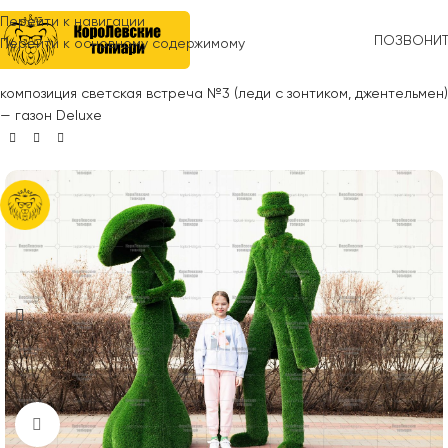
Перейти к навигации
ПОЗВОНИ
Перейти к основному содержимому
Главная
»
Топиари
»
Люди
»
Леди и джентельмены
»
Топиари
композиция светская встреча №3 (леди с зонтиком, джентельмен)
— газон Deluxe
Нажмите, чтобы увеличить