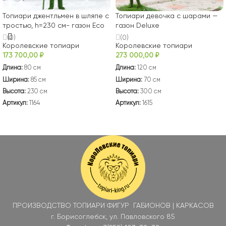
Топиари джентльмен в шляпе с
Топиари девочка с шарами —
тростью, h=230 см- газон Eco
газон Deluxe
(0)
(0)
Королевские топиари
Королевские топиари
173 700,00
₽
273 000,00
₽
Длина:
80 см
Длина:
120 см
Ширина:
85 см
Ширина:
70 см
Высота:
230 см
Высота:
300 см
Артикул:
1164
Артикул:
1615
В КОРЗИНУ
В КОРЗИНУ
ПРОИЗВОДСТВО ТОПИАРИ ФИГУР ГАБИОНОВ | КАРКАСОВ
г. Борисоглебск, ул. Павловского 85