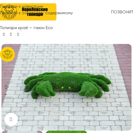
Перейти к навигации
ПОЗВОНИ
Перейти к основному содержимому
Главная
»
Топиари
»
Животные
»
Морская (водная) тема
»
Топиари краб — газон Eco
Нажмите, чтобы увеличить