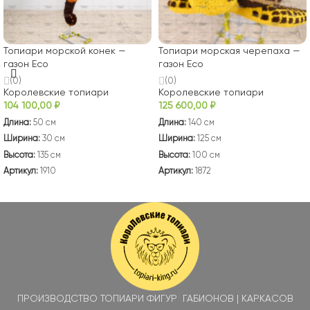
Топиари морской конек —
Топиари морская черепаха —
газон Есо
газон Есо
(0)
(0)
Королевские топиари
Королевские топиари
104 100,00
₽
125 600,00
₽
Длина:
50 см
Длина:
140 см
Ширина:
30 см
Ширина:
125 см
Высота:
135 см
Высота:
100 см
Артикул:
1910
Артикул:
1872
В КОРЗИНУ
В КОРЗИНУ
ПРОИЗВОДСТВО ТОПИАРИ ФИГУР ГАБИОНОВ | КАРКАСОВ