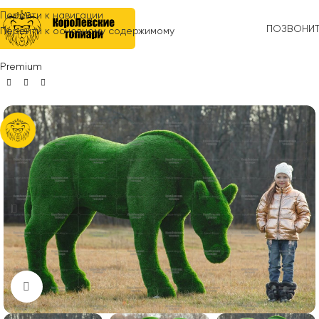
Перейти к навигации
ПОЗВОНИ
Перейти к основному содержимому
Главная
»
Топиари
»
Акция
»
Топиари лошадь, Марта — газон
Premium
Нажмите, чтобы увеличить