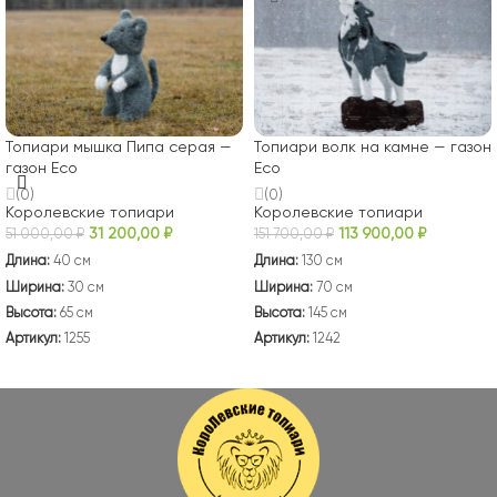
Топиари мышка Пипа серая —
Топиари волк на камне — газон
газон Eco
Eco
(0)
(0)
Королевские топиари
Королевские топиари
31 200,00
₽
113 900,00
₽
51 000,00
₽
151 700,00
₽
Длина:
40 см
Длина:
130 см
Ширина:
30 см
Ширина:
70 см
Высота:
65 см
Высота:
145 см
Артикул:
1255
Артикул:
1242
В КОРЗИНУ
В КОРЗИНУ