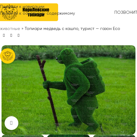
Перейти к навигации
ПОЗВОНИ
Перейти к основному содержимому
Главная
»
Топиари
»
Анимационные персонажи
»
Анимационные
животные
»
Топиари медведь с кашпо, турист — газон Eco
Нажмите, чтобы увеличить