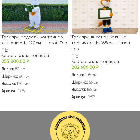
Топиари медведь-контейнер,
Топиари лисенок Колин с
книголюб, h=170см — газон Eco
табличкой, h=165см — газон
Eco
(0)
Королевские топиари
(0)
253 800,00
₽
Королевские топиари
202 600,00
₽
Длина:
80 см
Длина:
105 см
Ширина:
80 см
Ширина:
55 см
Высота:
170 см
Высота:
165 см
Артикул:
1729
Артикул:
1592
В КОРЗИНУ
В КОРЗИНУ