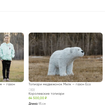
м — газон
Топиари медвежонок Милк — газон Eco
(0)
Королевские топиари
64 500,00
₽
Длина:
95 см