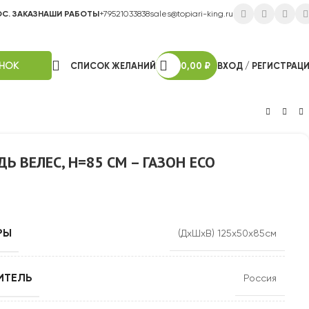
ОС. ЗАКАЗ
НАШИ РАБОТЫ
+79521033838
sales@topiari-king.ru
ОНОК
СПИСОК ЖЕЛАНИЙ
0,00
₽
ВХОД / РЕГИСТРАЦ
 ВЕЛЕС, H=85 СМ – ГАЗОН ЕСО
РЫ
(ДхШхВ) 125х50х85см
ИТЕЛЬ
Россия