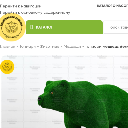
Перейти к навигации
КАТАЛОГ
О НАС
ОП
Перейти к основному содержимому
КАТАЛОГ
Главная
»
Топиари
»
Животные
»
Медведи
»
Топиари медведь Веле