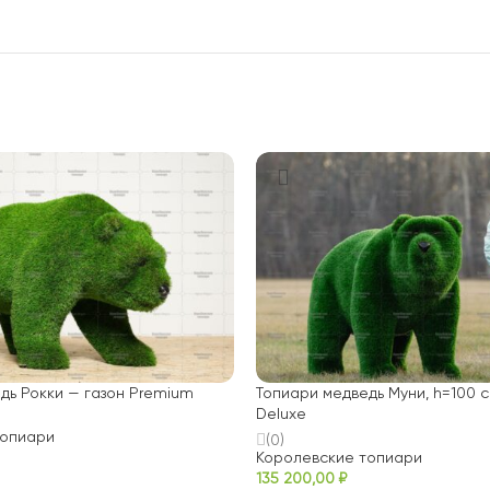
дь Рокки — газон Premium
Топиари медведь Муни, h=100 с
Deluxe
топиари
(0)
Королевские топиари
135 200,00
₽