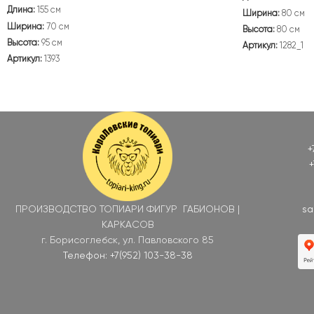
Длина:
155 см
Ширина:
80 см
Ширина:
70 см
Высота:
80 см
Высота:
95 см
Артикул:
1282_1
Артикул:
1393
+
+
ПРОИЗВОДСТВО ТОПИАРИ ФИГУР ГАБИОНОВ |
sa
КАРКАСОВ
г. Борисоглебск, ул. Павловского 85
Телефон: +7(952) 103-38-38