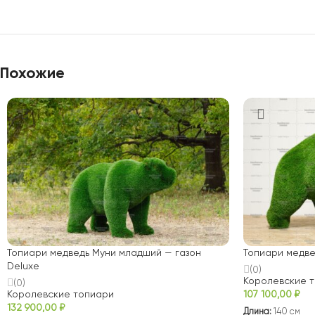
Похожие
Топиари медведь Муни младший — газон
Топиари медве
Deluxe
(0)
Королевские 
(0)
Королевские топиари
107 100,00
₽
132 900,00
₽
Длина:
140 см