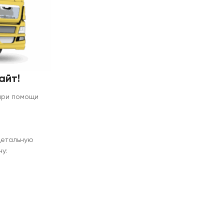
айт!
 при помощи
детальную
у: