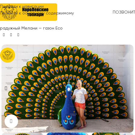
Перейти к навигации
ПОЗВОНИ
Перейти к основному содержимому
Главная
»
Топиари
»
Животные
»
Птицы
»
Топиари павлин
радужный Мелани — газон Eco
Нажмите, чтобы увеличить