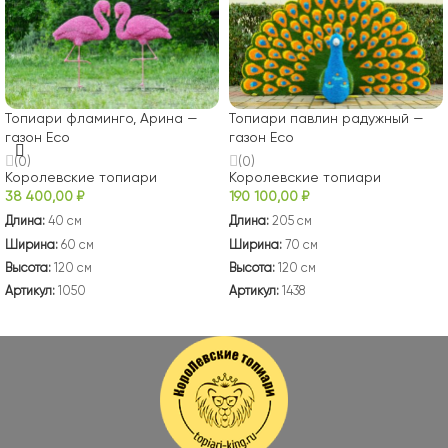
Топиари фламинго, Арина —
Топиари павлин радужный —
газон Eco
газон Eco
(0)
(0)
Королевские топиари
Королевские топиари
38 400,00
₽
190 100,00
₽
Длина:
40 см
Длина:
205 см
Ширина:
60 см
Ширина:
70 см
Высота:
120 см
Высота:
120 см
Артикул:
1050
Артикул:
1438
В КОРЗИНУ
В КОРЗИНУ