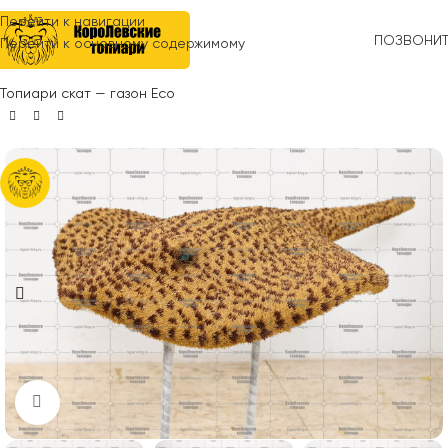
Перейти к навигации
ПОЗВОНИ
Перейти к основному содержимому
Главная
»
Топиари
»
Животные
»
Морская (водная) тема
»
Топиари скат — газон Есо
Нажмите, чтобы увеличить