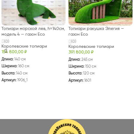
Топиари морской лев, h=140см,
Топиари ракушка Элегия —
модель 4 — газон Eco
газон Eco
(0)
(0)
Королевские топиари
Королевские топиари
154 800,00
₽
391 800,00
₽
Длина:
140 см
Длина:
245 см
Ширина:
160 см
Ширина:
150 см
Высота:
140 см
Высота:
120 см
Артикул:
1906_1
Артикул:
1601
В КОРЗИНУ
В КОРЗИНУ