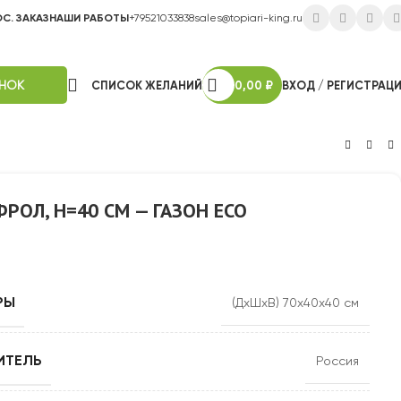
ОС. ЗАКАЗ
НАШИ РАБОТЫ
+79521033838
sales@topiari-king.ru
ОНОК
СПИСОК ЖЕЛАНИЙ
0,00
₽
ВХОД / РЕГИСТРАЦ
РОЛ, H=40 СМ — ГАЗОН ECO
РЫ
(ДхШхВ) 70х40х40 см
ИТЕЛЬ
Россия