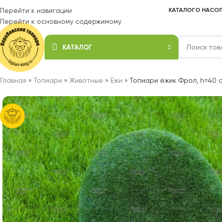
Перейти к навигации
КАТАЛОГ
О НАС
ОП
Перейти к основному содержимому
КАТАЛОГ
Главная
»
Топиари
»
Животные
»
Ежи
»
Топиари ёжик Фрол, h=40 с