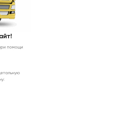
айт!
 при помощи
детальную
у: