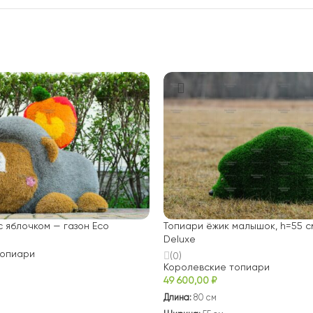
с яблочком — газон Есо
Топиари ёжик малышок, h=55 с
Deluxe
топиари
(0)
Королевские топиари
49 600,00
₽
Длина:
80 см