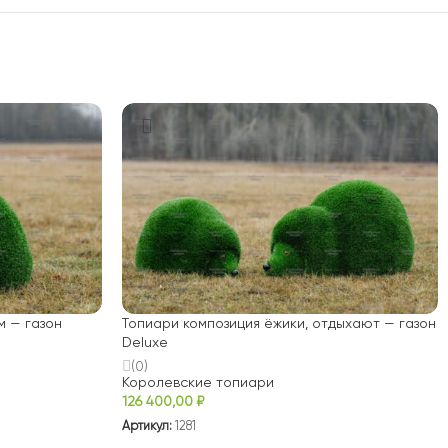
м — газон
Топиари композиция ёжики, отдыхают — газон
Deluxe
(0)
Королевские топиари
126 400,00
₽
Артикул:
1281