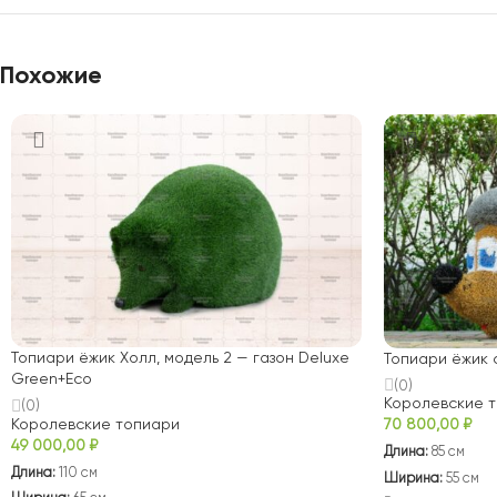
Похожие
Топиари ёжик Холл, модель 2 — газон Deluxe
Топиари ёжик 
Green+Eco
(0)
Королевские 
(0)
Королевские топиари
70 800,00
₽
49 000,00
₽
Длина:
85 см
Длина:
110 см
Ширина:
55 см