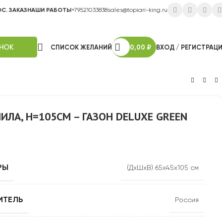
ОС. ЗАКАЗ
НАШИ РАБОТЫ
+79521033838
sales@topiari-king.ru
ОНОК
СПИСОК ЖЕЛАНИЙ
0,00
₽
ВХОД / РЕГИСТРАЦ
ИЛА, H=105СМ – ГАЗОН DELUXE GREEN
РЫ
(ДхШхВ) 65х45х105 см
ИТЕЛЬ
Россия