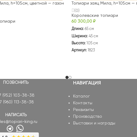
ила, h=105см, цветной — газон
Топиари заяц Мила, h=105см — 
(0)
Королевские топиари
топиари
60 300,00
₽
Длина:
65 см
Ширина:
45 см
Высота:
105 см
Артикул:
1823
ПОЗВОНИТЬ
НАВИГАЦИЯ
7 (952) 103-38-38
Каталог
7 (960) 113-38-38
Контакты
Реквизиты
НАПИСАТЬ
Производство
les@topiari-king.ru
Выставки и награды