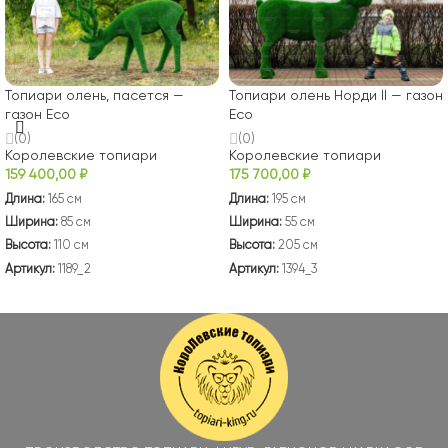
Топиари олень, пасется —
Топиари олень Норди II — газон
газон Eco
Eco
(0)
(0)
Королевские топиари
Королевские топиари
159 400,00
₽
175 700,00
₽
Длина:
165 см
Длина:
195 см
Ширина:
85 см
Ширина:
55 см
Высота:
110 см
Высота:
205 см
Артикул:
1189_2
Артикул:
1394_3
В КОРЗИНУ
В КОРЗИНУ