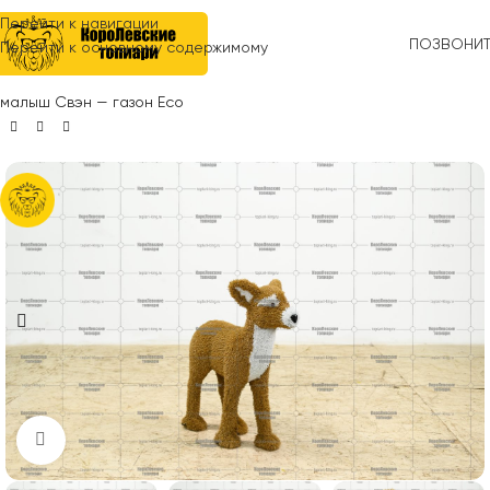
Перейти к навигации
ПОЗВОНИ
Перейти к основному содержимому
Главная
»
Топиари
»
Животные
»
Олени, лоси
»
Топиари олень,
малыш Свэн — газон Eco
Нажмите, чтобы увеличить