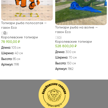
Топиари рыба полосатая —
Топиари рыба на волне —
газон Есо
газон Есо
(0)
Королевские топиари
(0)
Королевские топиари
78 900,00
₽
528 800,00
₽
Длина:
105 см
Длина:
300 см
Ширина:
40 см
Ширина:
70 см
Высота:
85 см
Высота:
150 см
Артикул:
1198
Артикул:
1862
В КОРЗИНУ
В КОРЗИНУ