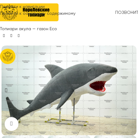
Перейти к навигации
ПОЗВОНИ
Перейти к основному содержимому
Главная
»
Топиари
»
Животные
»
Морская (водная) тема
»
Топиари акула — газон Есо
Нажмите, чтобы увеличить